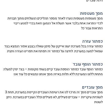
ניהול עובדים
מסך מעטפות
מסך מעטפות מעטפות נועדו לאחד מספר תהליכים הנשלחים מתוך תבניות
לכדי התראה אחת בלבד אשר תשלח אל הנמען וזאת בכדי למנוע ריבוי
התראות עבור כל
כפתור עזרה
כפתור עזרה בכל מערכת ישנו אייקון של סימן שאלה בצבע אפור הנמצא בצד
שמאל למעה במערכת. לחיצה על כפתור זה תפתח את תפריט העזרה ותציג
כפתור הוסף עובד
כפתור הוסף עובד כפתור הוספת עובד קיים בשתי מקומות – בצד ימין למעלה
מתחת ללוגו המערכת ללא תלות באיזה מסך אנחנו נמצאים כל עוד אנו
מסך עובדים
מסך עובדים מסך זה מרכז לנו את רשימת העובדים הקיימת במערכת, תחת 3
לשוניות עיקריות – עובדים פעילים, לא פעילים וכלל העובדים במערכת. ניתן
לשנות