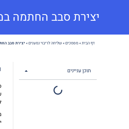
יצירת סבב החתמה במ
דף הבית
»
מסמכים
»
שליחה לריבוי נמענים
»
יצירת סבב החת
י
תוכן עניינים
ס
ש
ל
מ
י