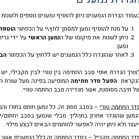
עמוד הגדרת הנמענים ניתן להוסיף נמענים נוספים ולשנות 
על מנת להוסיף נמען למסמך לחץ\י על הכפתור
הוספת 
ניתן לשנות את מיקומו של ה
נמען הראשי
על ידי גרי
נמען.
לאחר שהוגדרו כלל הנמענים יש ללחוץ על הכפתור
הב
צורך הגדרת אופי סבב החתימה בין טורי לבין מקבילי, יש 
נקראת
הפעל סדר חתימה
המופיעה בפינה מעל שורת הנ
ל תיבה מסומנת, אשר מגדירה סבב החתמה טורי.
דר החתמה טורי
– בסבב מסוג זה, כל נמען חותם בתורו והמ
נמען שהוגדר אחרון בתהליך. מבלי שנמען בסבב יחתום/
יעצר ולא ניתן יהיה לאפשר לחותמים הבאים לבצע מילוי.
דר החתמה מקביל
– בסדר החתמה זה כלל הנמענים אשר ה