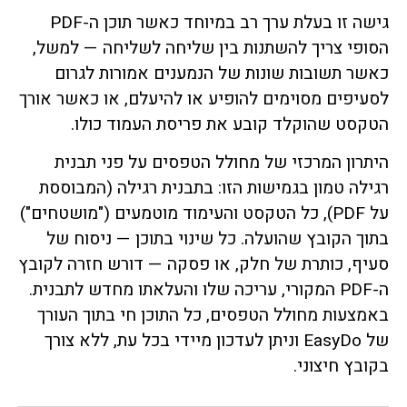
גישה זו בעלת ערך רב במיוחד כאשר תוכן ה-PDF
הסופי צריך להשתנות בין שליחה לשליחה — למשל,
כאשר תשובות שונות של הנמענים אמורות לגרום
לסעיפים מסוימים להופיע או להיעלם, או כאשר אורך
הטקסט שהוקלד קובע את פריסת העמוד כולו.
היתרון המרכזי של מחולל הטפסים על פני תבנית
רגילה טמון בגמישות הזו: בתבנית רגילה (המבוססת
על PDF), כל הטקסט והעימוד מוטמעים ("מושטחים")
בתוך הקובץ שהועלה. כל שינוי בתוכן — ניסוח של
סעיף, כותרת של חלק, או פסקה — דורש חזרה לקובץ
ה-PDF המקורי, עריכה שלו והעלאתו מחדש לתבנית.
באמצעות מחולל הטפסים, כל התוכן חי בתוך העורך
של EasyDo וניתן לעדכון מיידי בכל עת, ללא צורך
בקובץ חיצוני.