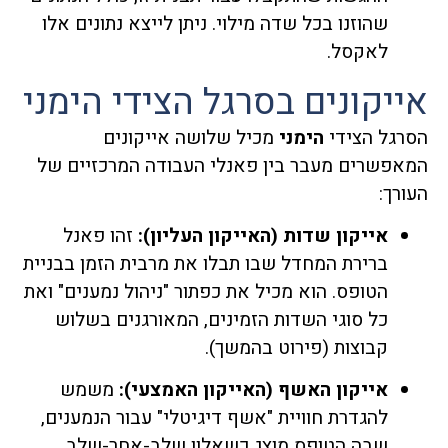
שהוזנו בכל שדה מילוי. ניתן לייצא נתונים אלו
לאקסל.
אייקונים בסרגל הצידי הימני
הסרגל הצידי
הימני
מכיל שלושה אייקונים
המאפשרים מעבר בין פאנלי העבודה המרכזיים של
העורך:
אייקון שדות (האייקון העליון):
זהו פאנל
ברירת המחדל שבו תבלו את מרבית הזמן בבניית
הטופס. הוא מכיל את כפתור "ניהול נמענים" ואת
כל סוגי השדות הזמינים, המאורגנים בשלוש
קבוצות (פירוט בהמשך).
אייקון האשף (האייקון האמצעי):
משמש
להגדרת חוויית "אשף דיגיטלי" עבור הנמענים,
שבה הטופס מוצג כשאלון שלב-אחר-שלב