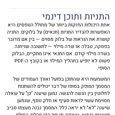
התניות ותוכן דינמי
אחת היכולות החזקות ביותר של מחולל הטפסים היא
האפשרות להגדיר התניות (תנאים) על בלוקים. התניה
קושרת את הנראות של בלוק מסוים — בין אם מדובר
בפסקה, טבלה או שדה מילוי — לתשובה שניתנה
בשדה מילוי קודם. אם התנאי אינו מתקיים, הבלוק
פשוט לא יופיע בתהליך המילוי או בקובץ ה-PDF
הסופי.
המשמעות היא שהתוכן בפועל ואורך העמודים של
המסמך המופק בסופו של דבר יכולים להשתנות
לחלוטין בין הגשה להגשה. נמען שיענה "כן" על שאלה
מסוימת עשוי לראות סעיף או חלק נוסף, שנמען
שיענה "לא" לא יראה כלל. המסמך נבנה מעצמו סביב
תשובות הנמען, בשידור חי תוך כדי תהליך המילוי.