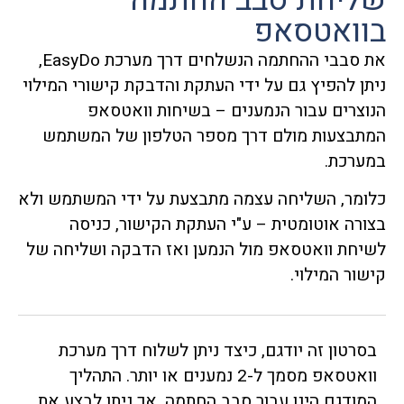
שליחת סבב החתמה
בוואטסאפ
את סבבי ההחתמה הנשלחים דרך מערכת EasyDo,
ניתן להפיץ גם על ידי העתקת והדבקת קישורי המילוי
הנוצרים עבור הנמענים – בשיחות וואטסאפ
המתבצעות מולם דרך מספר הטלפון של המשתמש
במערכת.
כלומר, השליחה עצמה מתבצעת על ידי המשתמש ולא
בצורה אוטומטית – ע"י העתקת הקישור, כניסה
לשיחת וואטסאפ מול הנמען ואז הדבקה ושליחה של
קישור המילוי.
בסרטון זה יודגם, כיצד ניתן לשלוח דרך מערכת
וואטסאפ מסמך ל-2 נמענים או יותר. התהליך
המודגם הינו עבור סבב החתמה, אך ניתן לבצע את