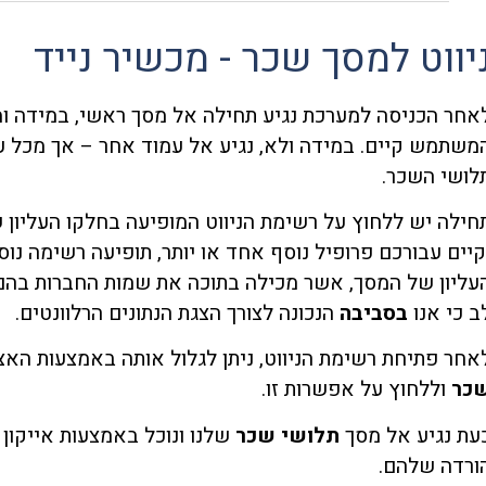
יווט למסך שכר - מכשיר נייד
אחר הכניסה למערכת נגיע תחילה אל מסך ראשי, במידה ו
משתמש קיים. במידה ולא, נגיע אל עמוד אחר – אך מכל עמו
לושי השכר.
חילה יש ללחוץ על רשימת הניווט המופיעה בחלקו העליון
קיים עבורכם פרופיל נוסף אחד או יותר, תופיעה רשימה נוס
עליון של המסך, אשר מכילה בתוכה את שמות החברות בהם 
ב כי אנו
בסביבה
הנכונה לצורך הצגת הנתונים הרלוונטים.
אחר פתיחת רשימת הניווט, ניתן לגלול אותה באמצעות הא
כר
וללחוץ על אפשרות זו.
עת נגיע אל מסך
תלושי שכר
שלנו ונוכל באמצעות אייקון 
ורדה שלהם.