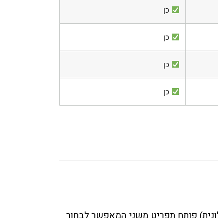
 כן
 כן
 כן
 כן
נית) פותח תפריט משני המאפשר לבחור