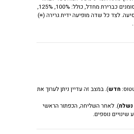
אילו סוגי שדות תרצו להעתיק מהחודש שעבר. כל השדות מסומנים כברירת מחדל, כולל: 100%, 125%,
נסיעה. לצד כל שדה מופיעה ידית גרירה (≡)
טוס:
חדש
). במצב זה עדיין ניתן לערוך את
נשלח
). לאחר השליחה, הכפתור הראשי
שינויים נוספים.