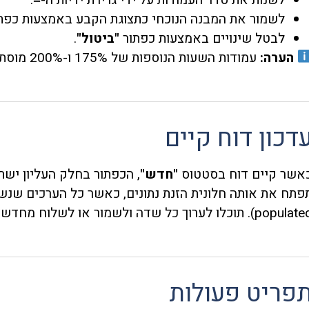
לשמור את המבנה הנוכחי כתצוגת הקבע באמצעות כפת
לבטל שינויים באמצעות כפתור
"ביטול"
.
הערה:
עמודות השעות הנוספות של 175% ו-200% מוסתרות כברירת מחדל, אך ניתן להפעילן כאן.
דכון דוח קיים
אשר קיים דוח בסטטוס
"חדש"
, הכפתור בחלק העליון ישת
popula). תוכלו לערוך כל שדה ולשמור או לשלוח מחדש.
פריט פעולות