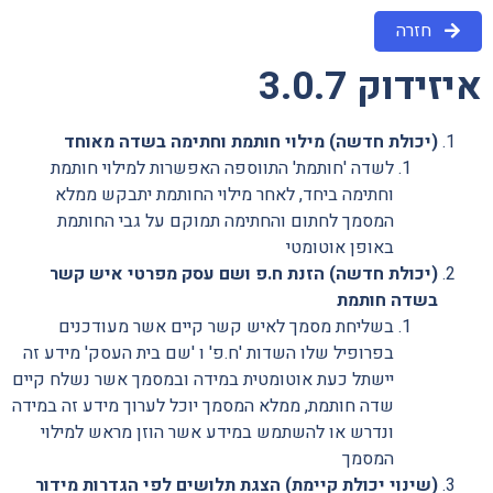
חזרה
איזידוק 3.0.7
(יכולת חדשה) מילוי חותמת וחתימה בשדה מאוחד
לשדה 'חותמת' התווספה האפשרות למילוי חותמת
וחתימה ביחד, לאחר מילוי החותמת יתבקש ממלא
המסמך לחתום והחתימה תמוקם על גבי החותמת
באופן אוטומטי
(יכולת חדשה) הזנת ח.פ ושם עסק מפרטי איש קשר
בשדה חותמת
בשליחת מסמך לאיש קשר קיים אשר מעודכנים
בפרופיל שלו השדות 'ח.פ' ו 'שם בית העסק' מידע זה
יישתל כעת אוטומטית במידה ובמסמך אשר נשלח קיים
שדה חותמת, ממלא המסמך יוכל לערוך מידע זה במידה
ונדרש או להשתמש במידע אשר הוזן מראש למילוי
המסמך
(שינוי יכולת קיימת) הצגת תלושים לפי הגדרות מידור