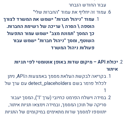
עבור החודש הנבחר
עמוד זה יחליף את עמוד "החברות שלי"
עמוד "ניהול חברות" ישמש את המשרד לצורך
הוספה \ הסרה \ עריכה של רשימת החברות.
כך המסך "תמונת מצב" ישמש עמור התפעול
השוטף, ומסך "ניהול חברות" ישמש עבור
פעולות ניהול המשרד
יכולת API –
מיקום שדות באופן אוטומטי לפי תגיות
איתור
בקריאה לבקשת העלאת מסמך באמצעות הAPI, ניתן
לכלול פרמר בשם detect_placeholders עם ערך של
1
במידה וישלח הפרמט כחיובי (ערך '1'), המסך יעבור
סריקה של תוכן המסמך, ובמידה וימצאו תגיות איתור,
יתווספו למסמך שדות מתאימים במיקומים של התגיות