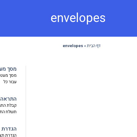
envelopes
דף הבית
»
envelopes
מסך מע
מסך מעטפו
עבור כל
התראה ב
קבלת התרא
תשלח התר
הגדרת ת
הגדרת תצו