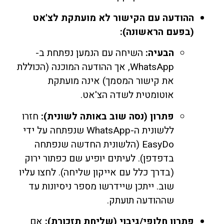
ההודעה עם הקישור לא מועתקת לצ'אט
(בפעם הראשונה):
הבעיה:
השיחה עם הנמען נפתחת ב-
WhatsApp, אך ההודעה המוכנה (הכוללת
את קישור המסמך) אינה מועתקת
אוטומטית לשדה הצ'אט.
פתרון (נסה שוב באותה לשונית):
חזרו
ללשונית ה-WhatsApp שנפתחה על ידי
EasyDo (הלשונית החדשה שנפתחה
בדפדפן). לעיתים יופיע שם כפתור ירוק
(בדרך כלל עם אייקון שליחה). לחצו עליו
שוב. ייתכן שיידרשו מספר ניסיונות עד
שההודעה תועתק.
פתרון חלופי/גיבוי (שליחת תזכורת):
אם